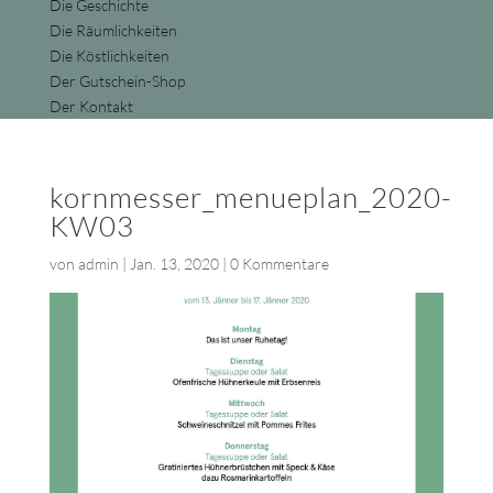
Die Geschichte
Die Räumlichkeiten
Die Köstlichkeiten
Der Gutschein-Shop
Der Kontakt
kornmesser_menueplan_2020-
KW03
von
admin
|
Jan. 13, 2020
|
0 Kommentare