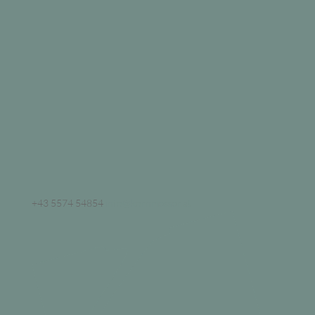
+43 5574 54854
info@kornmesser.at