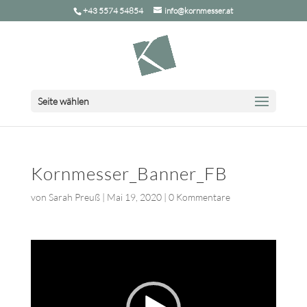
+43 5574 54854
info@kornmesser.at
Seite wählen
Kornmesser_Banner_FB
von
Sarah Preuß
|
Mai 19, 2020
|
0 Kommentare
Video-
Player