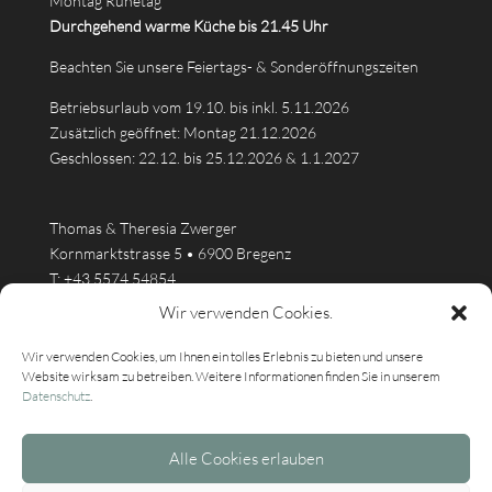
Montag Ruhetag
Durchgehend warme Küche bis 21.45 Uhr
Beachten Sie unsere Feiertags- & Sonderöffnungszeiten
Betriebsurlaub vom 19.10. bis inkl. 5.11.2026
Zusätzlich geöffnet: Montag 21.12.2026
Geschlossen: 22.12. bis 25.12.2026 & 1.1.2027
Thomas & Theresia Zwerger
Kornmarktstrasse 5 • 6900 Bregenz
T:
+43 5574 54854
info@kornmesser.at
Wir verwenden Cookies.
Wir verwenden Cookies, um Ihnen ein tolles Erlebnis zu bieten und unsere
Website wirksam zu betreiben. Weitere Informationen finden Sie in unserem
Datenschutz
.
Alle Cookies erlauben