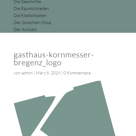
Die Geschichte
Die Räumlichkeiten
Die Köstlichkeiten
Der Gutschein-Shop
Der Kontakt
gasthaus-kornmesser-
bregenz_logo
von
admin
|
März 8, 2019
|
0 Kommentare