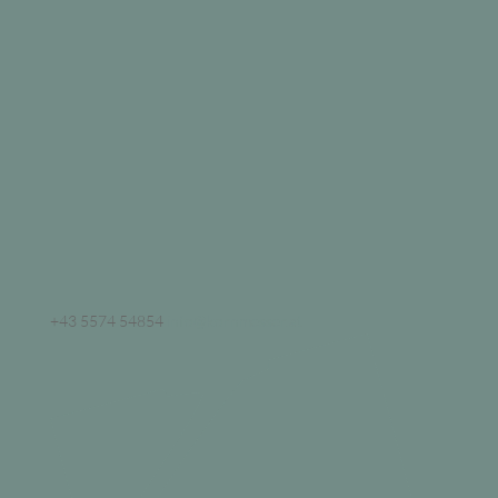
+43 5574 54854
info@kornmesser.at