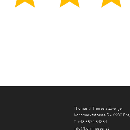
Thomas & Theresia Zwerger
Kornmarktstrasse 5 • 6900 Bre
T:
+43 5574 54854
info@kornmesser.at