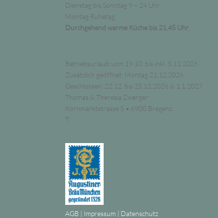
Dienstag bis Sonntag 9 – 24 Uhr
Montag Ruhetag
Durchgehend warme Küche bis 21.45 Uhr
Beachten Sie unsere Feiertags- & Sonderöffnungsze
Betriebsurlaub vom 19.10. bis inkl. 5.11.2026
Zusätzlich geöffnet: Montag 21.12.2026
Geschlossen: 22.12. bis 25.12.2026 & 1.1.2027
Thomas & Theresia Zwerger
Kornmarktstrasse 5 • 6900 Bregenz
T:
+43 5574 54854
info@kornmesser.at
AGB
|
Impressum
|
Datenschutz