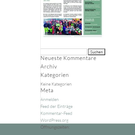
Suche
Neueste Kommentare
nach:
Archiv
Kategorien
Keine Kategorien
Meta
Anmelden
Feed der Einträge
Kommentar-Feed
WordPress.org
Öffnungszeiten: