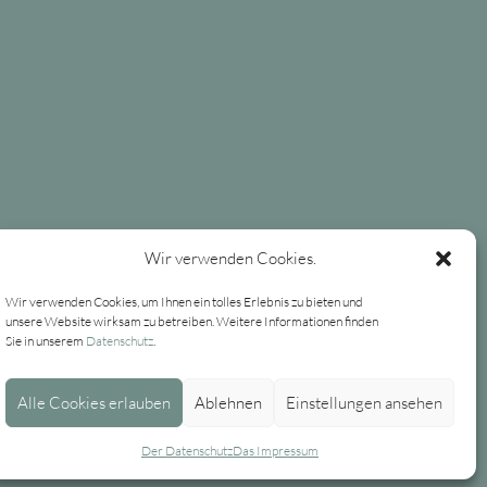
Wir verwenden Cookies.
Wir verwenden Cookies, um Ihnen ein tolles Erlebnis zu bieten und
unsere Website wirksam zu betreiben. Weitere Informationen finden
Sie in unserem
Datenschutz
.
Alle Cookies erlauben
Ablehnen
Einstellungen ansehen
Der Datenschutz
Das Impressum