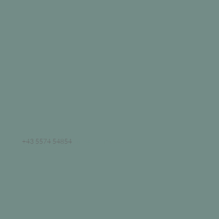
+43 5574 54854
info@kornmesser.at