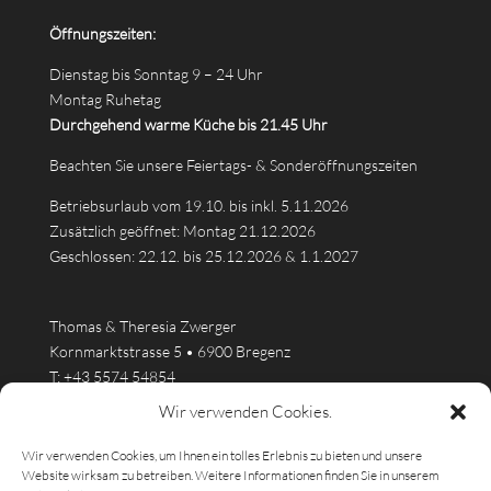
Öffnungszeiten:
Dienstag bis Sonntag 9 – 24 Uhr
Montag Ruhetag
Durchgehend warme Küche bis 21.45 Uhr
Beachten Sie unsere Feiertags- & Sonderöffnungszeiten
Betriebsurlaub vom 19.10. bis inkl. 5.11.2026
Zusätzlich geöffnet: Montag 21.12.2026
Geschlossen: 22.12. bis 25.12.2026 & 1.1.2027
Thomas & Theresia Zwerger
Kornmarktstrasse 5 • 6900 Bregenz
T:
+43 5574 54854
info@kornmesser.at
Wir verwenden Cookies.
Wir verwenden Cookies, um Ihnen ein tolles Erlebnis zu bieten und unsere
Website wirksam zu betreiben. Weitere Informationen finden Sie in unserem